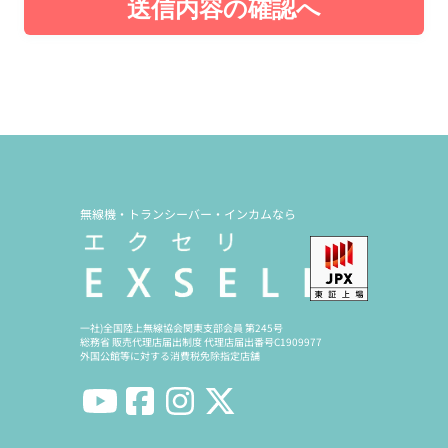
送信内容の確認へ
無線機・トランシーバー・インカムなら
一社)全国陸上無線協会関東支部会員 第245号
総務省 販売代理店届出制度 代理店届出番号C1909977
外国公館等に対する消費税免除指定店舗