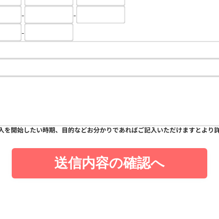
-
-
-
入を開始したい時期、目的などお分かりであればご記入いただけますとより
送信内容の確認へ