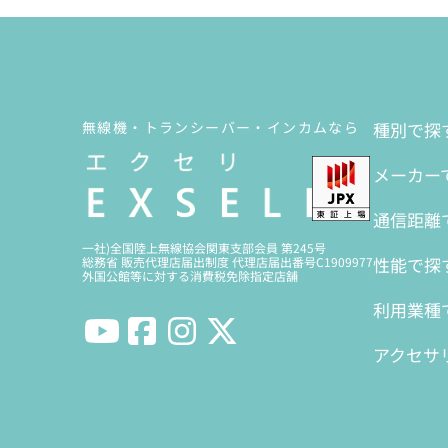
無線機・トランシーバー・インカムなら
種別で探
メーカー
通信距離
一社)全国陸上無線協会関東支部会員 第245号
性能で探
総務省 販売代理店届出制度 代理店届出番号C1909977
外国公館等に対する消費税免除指定店舗
利用業種
アクセサ