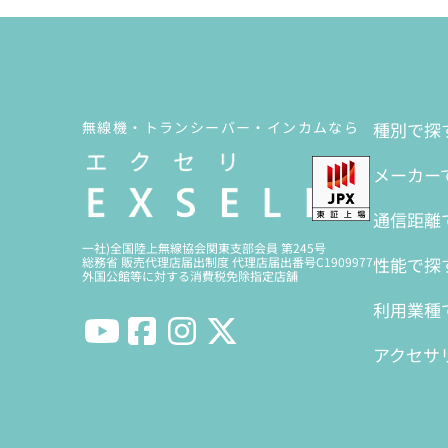
無線機・トランシーバー・インカムなら
種別で探
メーカー
通信距離
一社)全国陸上無線協会関東支部会員 第245号
性能で探
総務省 販売代理店届出制度 代理店届出番号C1909977
外国公館等に対する消費税免除指定店舗
利用業種
アクセサ