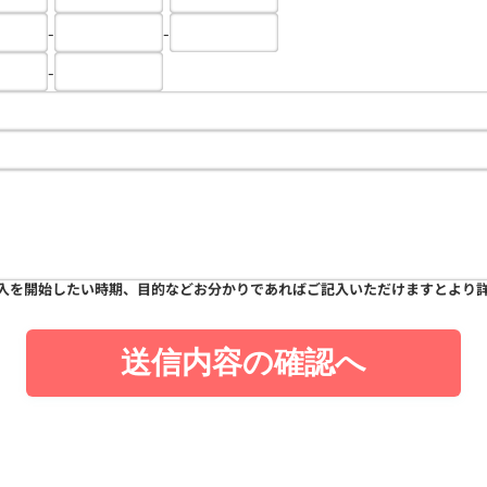
-
-
-
入を開始したい時期、目的などお分かりであればご記入いただけますとより
送信内容の確認へ