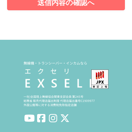
送信内容の確認へ
無線機・トランシーバー・インカムなら
一社)全国陸上無線協会関東支部会員 第245号
総務省 販売代理店届出制度 代理店届出番号C1909977
外国公館等に対する消費税免除指定店舗