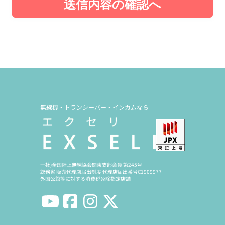
送信内容の確認へ
無線機・トランシーバー・インカムなら
一社)全国陸上無線協会関東支部会員 第245号
総務省 販売代理店届出制度 代理店届出番号C1909977
外国公館等に対する消費税免除指定店舗