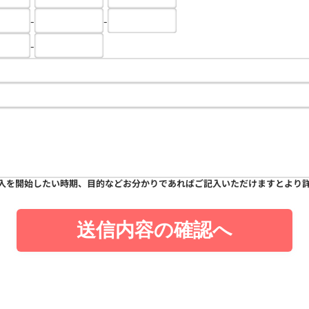
-
-
-
入を開始したい時期、目的などお分かりであればご記入いただけますとより
送信内容の確認へ