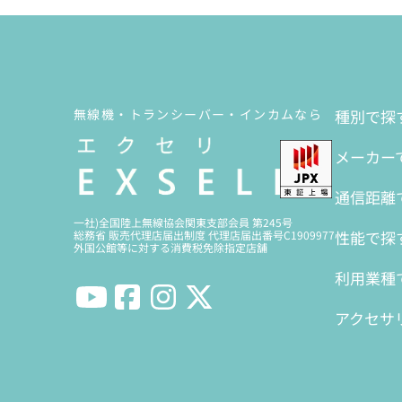
無線機・トランシーバー・インカムなら
種別で探
メーカー
通信距離
一社)全国陸上無線協会関東支部会員 第245号
性能で探
総務省 販売代理店届出制度 代理店届出番号C1909977
外国公館等に対する消費税免除指定店舗
利用業種
アクセサ