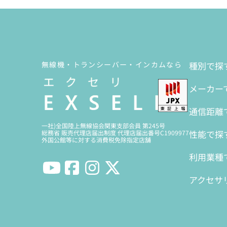
無線機・トランシーバー・インカムなら
種別で探
メーカー
通信距離
一社)全国陸上無線協会関東支部会員 第245号
性能で探
総務省 販売代理店届出制度 代理店届出番号C1909977
外国公館等に対する消費税免除指定店舗
利用業種
アクセサ