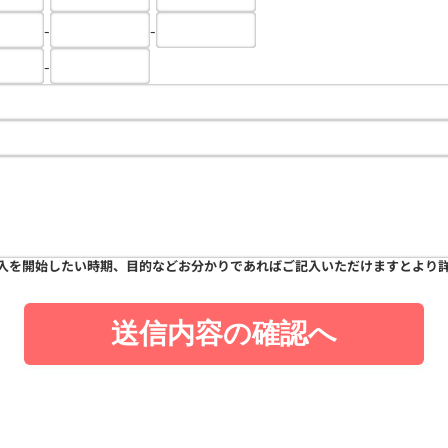
-
-
-
入を開始したい時期、目的などお分かりであればご記入いただけますとより
送信内容の確認へ