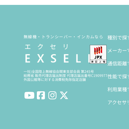
無線機・トランシーバー・インカムなら
種別で探
メーカー
通信距離
一社)全国陸上無線協会関東支部会員 第245号
性能で探
総務省 販売代理店届出制度 代理店届出番号C1909977
外国公館等に対する消費税免除指定店舗
利用業種
アクセサ