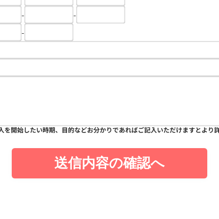
-
-
-
入を開始したい時期、目的などお分かりであればご記入いただけますとより
送信内容の確認へ