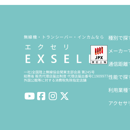
無線機・トランシーバー・インカムなら
種別で探
メーカー
通信距離
一社)全国陸上無線協会関東支部会員 第245号
性能で探
総務省 販売代理店届出制度 代理店届出番号C1909977
外国公館等に対する消費税免除指定店舗
利用業種
アクセサ