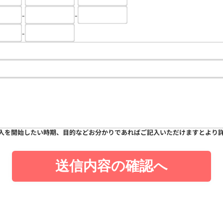
-
-
-
入を開始したい時期、目的などお分かりであればご記入いただけますとより
送信内容の確認へ