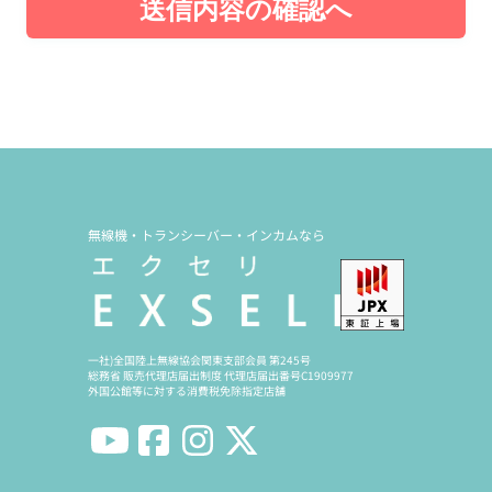
送信内容の確認へ
無線機・トランシーバー・インカムなら
一社)全国陸上無線協会関東支部会員 第245号
総務省 販売代理店届出制度 代理店届出番号C1909977
外国公館等に対する消費税免除指定店舗