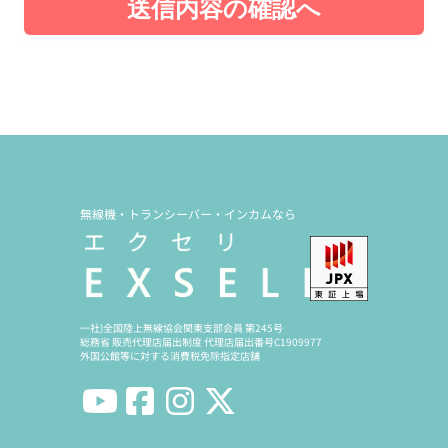
送信内容の確認へ
無線機・トランシーバー・インカムなら
一社)全国陸上無線協会関東支部会員 第245号
総務省 販売代理店届出制度 代理店届出番号C1909977
外国公館等に対する消費税免除指定店舗