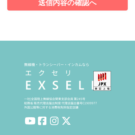
送信内容の確認へ
無線機・トランシーバー・インカムなら
一社)全国陸上無線協会関東支部会員 第245号
総務省 販売代理店届出制度 代理店届出番号C1909977
外国公館等に対する消費税免除指定店舗