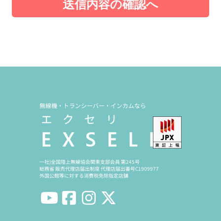
送信内容の確認へ
無線機・トランシーバー・インカムなら
一社)全国陸上無線協会関東支部会員 第245号
総務省 販売代理店届出制度 代理店届出番号C1909977
外国公館等に対する消費税免除指定店舗