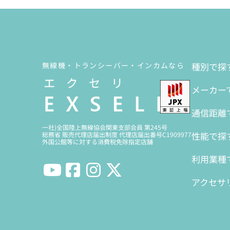
無線機・トランシーバー・インカムなら
種別で探
メーカー
通信距離
一社)全国陸上無線協会関東支部会員 第245号
性能で探
総務省 販売代理店届出制度 代理店届出番号C1909977
外国公館等に対する消費税免除指定店舗
利用業種
アクセサ