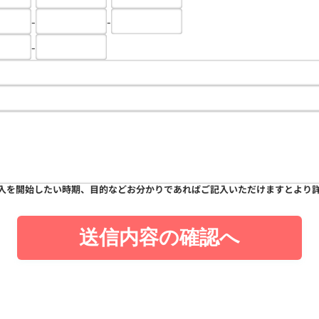
-
-
-
入を開始したい時期、目的などお分かりであればご記入いただけますとより
送信内容の確認へ