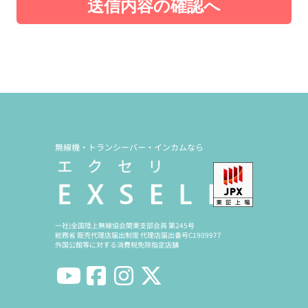
送信内容の確認へ
無線機・トランシーバー・インカムなら
一社)全国陸上無線協会関東支部会員 第245号
総務省 販売代理店届出制度 代理店届出番号C1909977
外国公館等に対する消費税免除指定店舗