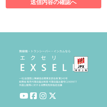
送信内容の確認へ
無線機・トランシーバー・インカムなら
一社)全国陸上無線協会関東支部会員 第245号
総務省 販売代理店届出制度 代理店届出番号C1909977
外国公館等に対する消費税免除指定店舗