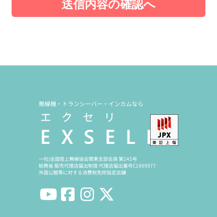
送信内容の確認へ
無線機・トランシーバー・インカムなら
一社)全国陸上無線協会関東支部会員 第245号
総務省 販売代理店届出制度 代理店届出番号C1909977
外国公館等に対する消費税免除指定店舗