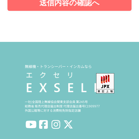
送信内容の確認へ
無線機・トランシーバー・インカムなら
一社)全国陸上無線協会関東支部会員 第245号
総務省 販売代理店届出制度 代理店届出番号C1909977
外国公館等に対する消費税免除指定店舗