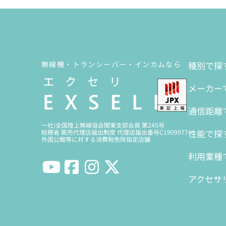
無線機・トランシーバー・インカムなら
種別で探
メーカー
通信距離
一社)全国陸上無線協会関東支部会員 第245号
性能で探
総務省 販売代理店届出制度 代理店届出番号C1909977
外国公館等に対する消費税免除指定店舗
利用業種
アクセサ