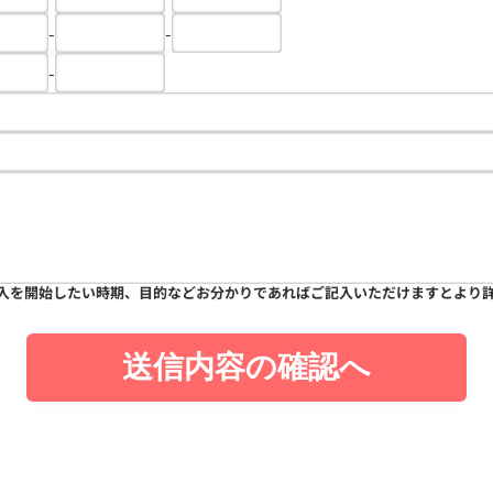
-
-
-
入を開始したい時期、目的などお分かりであればご記入いただけますとより
送信内容の確認へ