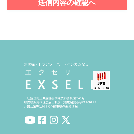
送信内容の確認へ
無線機・トランシーバー・インカムなら
一社)全国陸上無線協会関東支部会員 第245号
総務省 販売代理店届出制度 代理店届出番号C1909977
外国公館等に対する消費税免除指定店舗