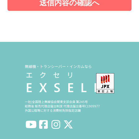
送信内容の確認へ
無線機・トランシーバー・インカムなら
一社)全国陸上無線協会関東支部会員 第245号
総務省 販売代理店届出制度 代理店届出番号C1909977
外国公館等に対する消費税免除指定店舗