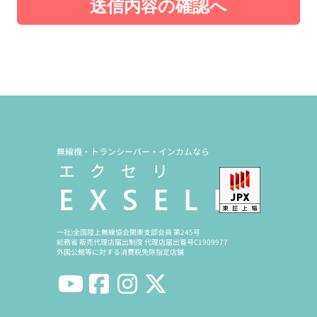
送信内容の確認へ
無線機・トランシーバー・インカムなら
一社)全国陸上無線協会関東支部会員 第245号
総務省 販売代理店届出制度 代理店届出番号C1909977
外国公館等に対する消費税免除指定店舗