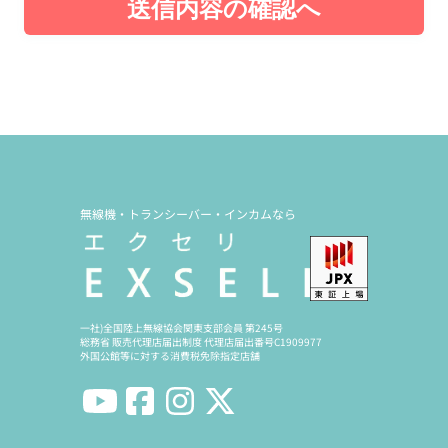
送信内容の確認へ
無線機・トランシーバー・インカムなら
一社)全国陸上無線協会関東支部会員 第245号
総務省 販売代理店届出制度 代理店届出番号C1909977
外国公館等に対する消費税免除指定店舗