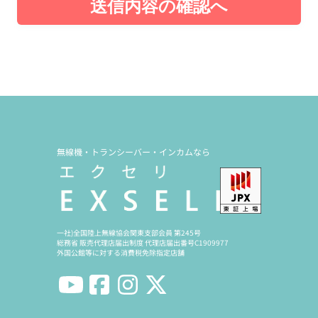
送信内容の確認へ
無線機・トランシーバー・インカムなら
一社)全国陸上無線協会関東支部会員 第245号
総務省 販売代理店届出制度 代理店届出番号C1909977
外国公館等に対する消費税免除指定店舗