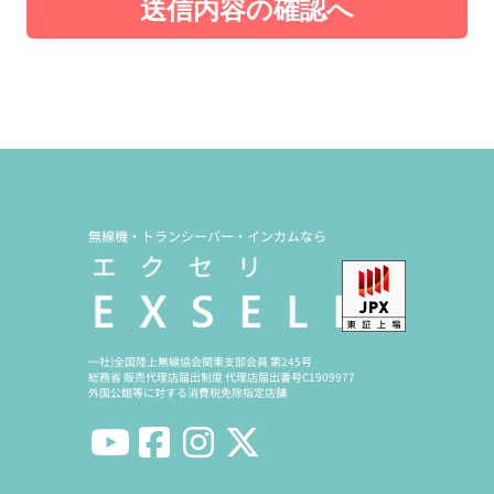
送信内容の確認へ
無線機・トランシーバー・インカムなら
一社)全国陸上無線協会関東支部会員 第245号
総務省 販売代理店届出制度 代理店届出番号C1909977
外国公館等に対する消費税免除指定店舗