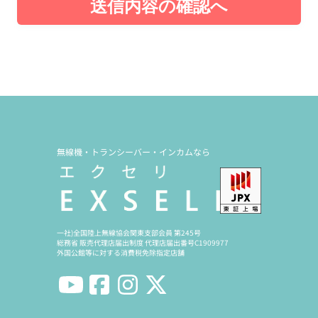
送信内容の確認へ
無線機・トランシーバー・インカムなら
一社)全国陸上無線協会関東支部会員 第245号
総務省 販売代理店届出制度 代理店届出番号C1909977
外国公館等に対する消費税免除指定店舗