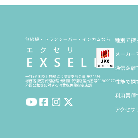
無線機・トランシーバー・インカムなら
種別で探
メーカー
通信距離
一社)全国陸上無線協会関東支部会員 第245号
性能で探
総務省 販売代理店届出制度 代理店届出番号C1909977
外国公館等に対する消費税免除指定店舗
利用業種
アクセサ