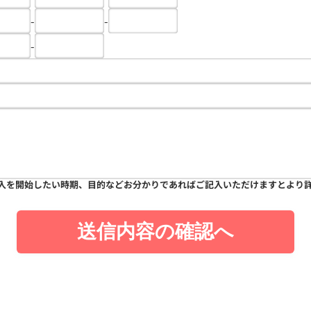
-
-
-
入を開始したい時期、目的などお分かりであればご記入いただけますとより
送信内容の確認へ