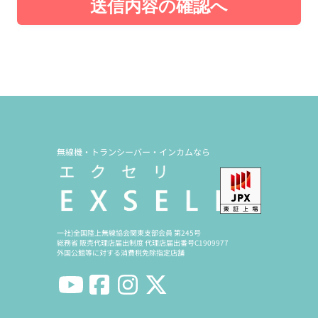
送信内容の確認へ
無線機・トランシーバー・インカムなら
一社)全国陸上無線協会関東支部会員 第245号
総務省 販売代理店届出制度 代理店届出番号C1909977
外国公館等に対する消費税免除指定店舗