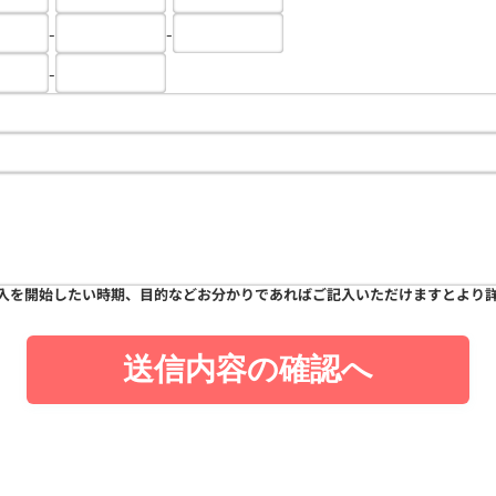
-
-
-
入を開始したい時期、目的などお分かりであればご記入いただけますとより
送信内容の確認へ