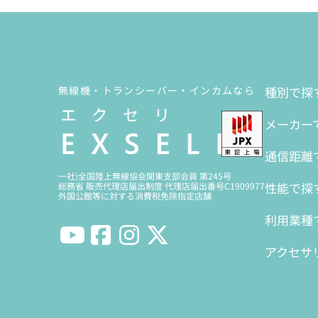
無線機・トランシーバー・インカムなら
種別で探
メーカー
通信距離
一社)全国陸上無線協会関東支部会員 第245号
性能で探
総務省 販売代理店届出制度 代理店届出番号C1909977
外国公館等に対する消費税免除指定店舗
利用業種
アクセサ