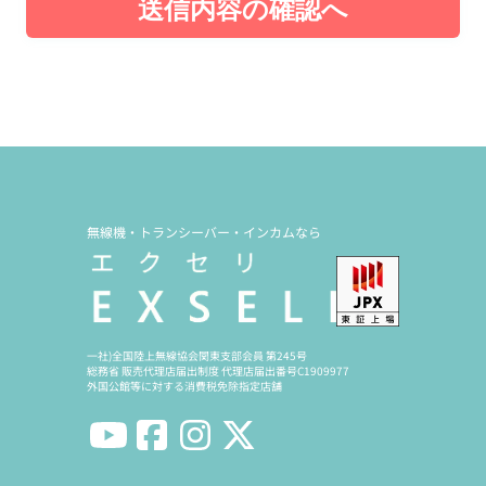
送信内容の確認へ
無線機・トランシーバー・インカムなら
一社)全国陸上無線協会関東支部会員 第245号
総務省 販売代理店届出制度 代理店届出番号C1909977
外国公館等に対する消費税免除指定店舗