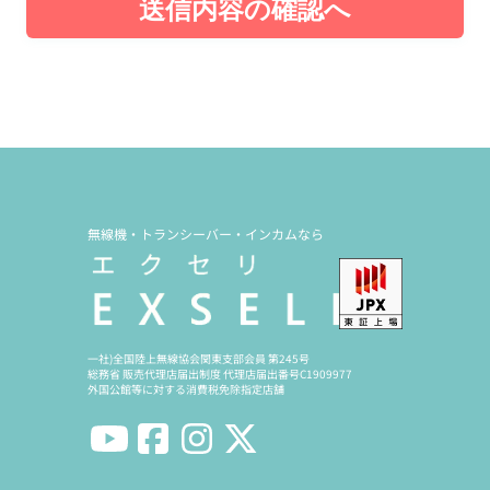
送信内容の確認へ
無線機・トランシーバー・インカムなら
一社)全国陸上無線協会関東支部会員 第245号
総務省 販売代理店届出制度 代理店届出番号C1909977
外国公館等に対する消費税免除指定店舗