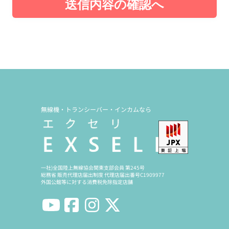
送信内容の確認へ
無線機・トランシーバー・インカムなら
一社)全国陸上無線協会関東支部会員 第245号
総務省 販売代理店届出制度 代理店届出番号C1909977
外国公館等に対する消費税免除指定店舗