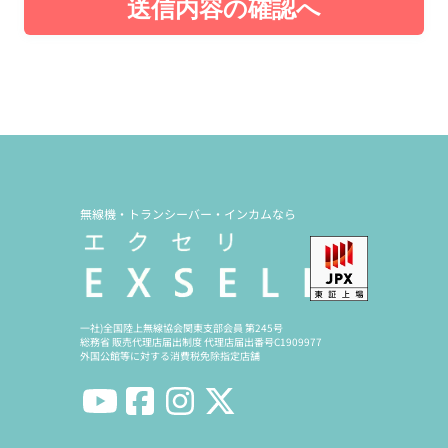
送信内容の確認へ
無線機・トランシーバー・インカムなら
一社)全国陸上無線協会関東支部会員 第245号
総務省 販売代理店届出制度 代理店届出番号C1909977
外国公館等に対する消費税免除指定店舗