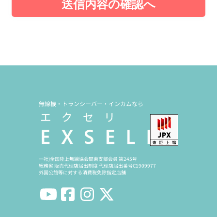
送信内容の確認へ
無線機・トランシーバー・インカムなら
一社)全国陸上無線協会関東支部会員 第245号
総務省 販売代理店届出制度 代理店届出番号C1909977
外国公館等に対する消費税免除指定店舗