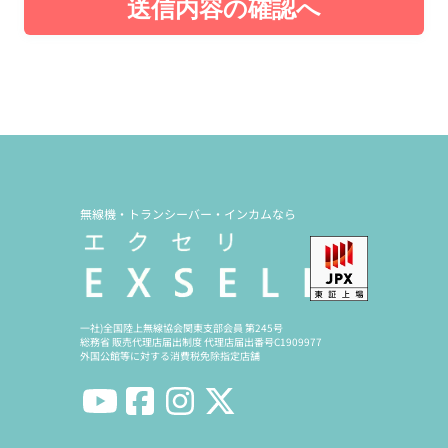
送信内容の確認へ
無線機・トランシーバー・インカムなら
一社)全国陸上無線協会関東支部会員 第245号
総務省 販売代理店届出制度 代理店届出番号C1909977
外国公館等に対する消費税免除指定店舗