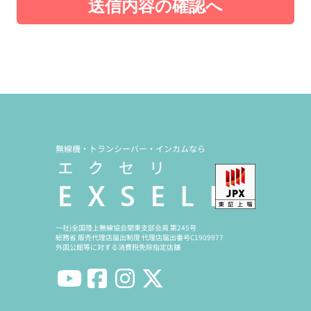
送信内容の確認へ
無線機・トランシーバー・インカムなら
一社)全国陸上無線協会関東支部会員 第245号
総務省 販売代理店届出制度 代理店届出番号C1909977
外国公館等に対する消費税免除指定店舗