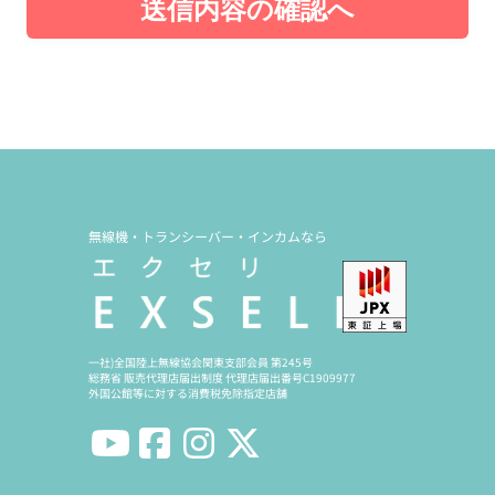
送信内容の確認へ
無線機・トランシーバー・インカムなら
一社)全国陸上無線協会関東支部会員 第245号
総務省 販売代理店届出制度 代理店届出番号C1909977
外国公館等に対する消費税免除指定店舗