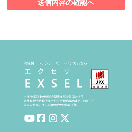
送信内容の確認へ
無線機・トランシーバー・インカムなら
一社)全国陸上無線協会関東支部会員 第245号
総務省 販売代理店届出制度 代理店届出番号C1909977
外国公館等に対する消費税免除指定店舗