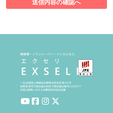
送信内容の確認へ
無線機・トランシーバー・インカムなら
一社)全国陸上無線協会関東支部会員 第245号
総務省 販売代理店届出制度 代理店届出番号C1909977
外国公館等に対する消費税免除指定店舗