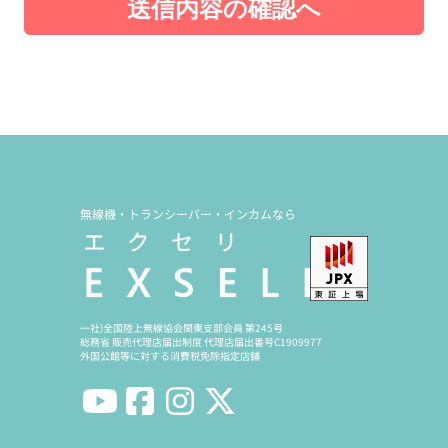
送信内容の確認へ
無線機・トランシーバー・インカムなら
一社)全国陸上無線協会関東支部会員 第245号
総務省 販売代理店届出制度 代理店届出番号C1909977
外国公館等に対する消費税免除指定店舗