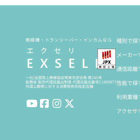
無線機・トランシーバー・インカムなら
種別で探
メーカー
通信距離
一社)全国陸上無線協会関東支部会員 第245号
性能で探
総務省 販売代理店届出制度 代理店届出番号C1909977
外国公館等に対する消費税免除指定店舗
利用業種
アクセサ