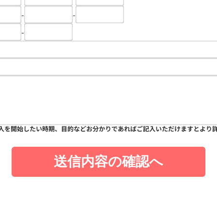
-
-
-
入を開始したい時期、目的などお分かりであればご記入いただけますとより
送信内容の確認へ