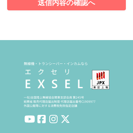
送信内容の確認へ
無線機・トランシーバー・インカムなら
一社)全国陸上無線協会関東支部会員 第245号
総務省 販売代理店届出制度 代理店届出番号C1909977
外国公館等に対する消費税免除指定店舗