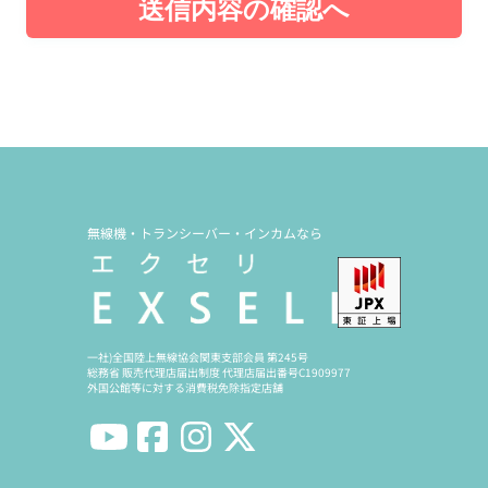
送信内容の確認へ
無線機・トランシーバー・インカムなら
一社)全国陸上無線協会関東支部会員 第245号
総務省 販売代理店届出制度 代理店届出番号C1909977
外国公館等に対する消費税免除指定店舗