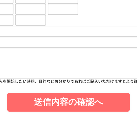
-
-
-
入を開始したい時期、目的などお分かりであればご記入いただけますとより
送信内容の確認へ