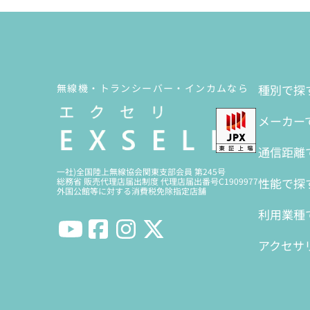
無線機・トランシーバー・インカムなら
種別で探
メーカー
通信距離
一社)全国陸上無線協会関東支部会員 第245号
性能で探
総務省 販売代理店届出制度 代理店届出番号C1909977
外国公館等に対する消費税免除指定店舗
利用業種
アクセサ