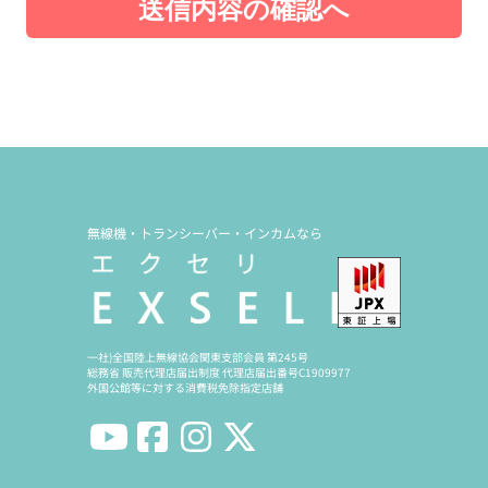
送信内容の確認へ
無線機・トランシーバー・インカムなら
一社)全国陸上無線協会関東支部会員 第245号
総務省 販売代理店届出制度 代理店届出番号C1909977
外国公館等に対する消費税免除指定店舗