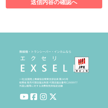
送信内容の確認へ
無線機・トランシーバー・インカムなら
一社)全国陸上無線協会関東支部会員 第245号
総務省 販売代理店届出制度 代理店届出番号C1909977
外国公館等に対する消費税免除指定店舗