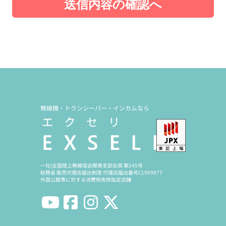
送信内容の確認へ
無線機・トランシーバー・インカムなら
一社)全国陸上無線協会関東支部会員 第245号
総務省 販売代理店届出制度 代理店届出番号C1909977
外国公館等に対する消費税免除指定店舗