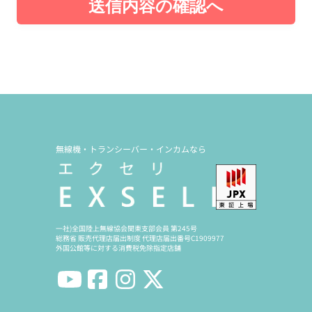
送信内容の確認へ
無線機・トランシーバー・インカムなら
一社)全国陸上無線協会関東支部会員 第245号
総務省 販売代理店届出制度 代理店届出番号C1909977
外国公館等に対する消費税免除指定店舗