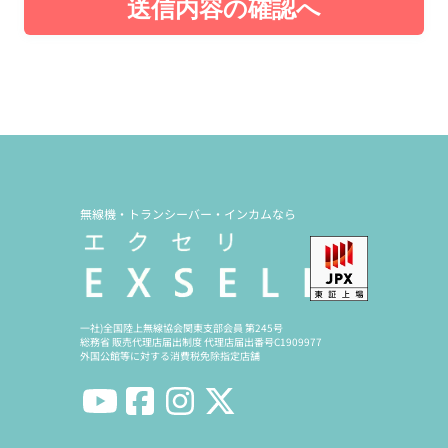
送信内容の確認へ
無線機・トランシーバー・インカムなら
一社)全国陸上無線協会関東支部会員 第245号
総務省 販売代理店届出制度 代理店届出番号C1909977
外国公館等に対する消費税免除指定店舗