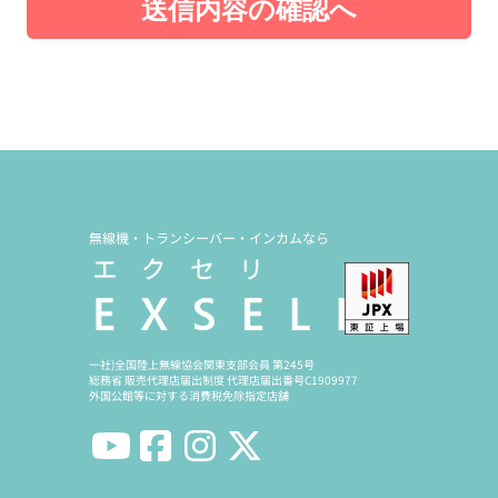
送信内容の確認へ
無線機・トランシーバー・インカムなら
一社)全国陸上無線協会関東支部会員 第245号
総務省 販売代理店届出制度 代理店届出番号C1909977
外国公館等に対する消費税免除指定店舗